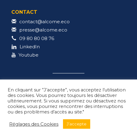
CONTACT
contact@alcome.eco
presse@alcome.eco
09 80 80 08 76
LinkedIn
Youtube
En cliquant sur ”J’accepte”, vous acceptez l’utilisation
des cookies. Vous pourrez toujours les désactiver
ultérieurement. Si vous supprimez ou désactivez nos
Pour arrêter de fumer, Tabac info service :
cookies, vous pourriez rencontrer des interruptions
l’appli, le site, le 3989*
ou des problèmes d’accès au site."
*Tabac info service est un service de Santé publique France et Ministère de
Réglages des Cookies
J’accepte
la Santé de la Prévention et de l’Assurance Maladie.