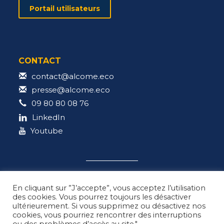
Portail utilisateurs
CONTACT
contact@alcome.eco
presse@alcome.eco
09 80 80 08 76
LinkedIn
Youtube
En cliquant sur ”J’accepte”, vous acceptez l’utilisation
des cookies. Vous pourrez toujours les désactiver
ultérieurement. Si vous supprimez ou désactivez nos
Pour arrêter de fumer, Tabac info service :
cookies, vous pourriez rencontrer des interruptions
l’appli, le site, le 3989*