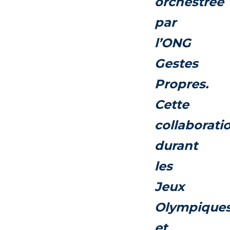
orchestrée
par
l’ONG
Gestes
Propres.
Cette
collaborati
durant
les
Jeux
Olympique
et