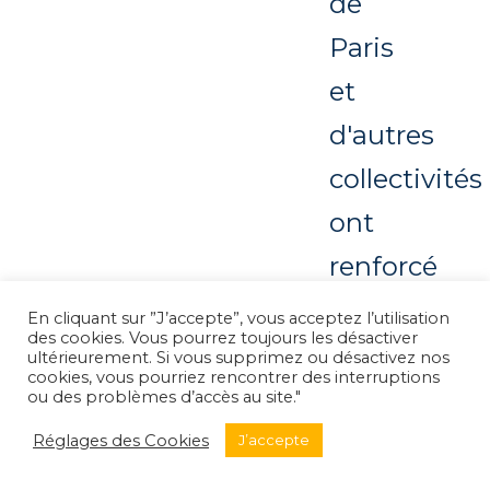
de
Paris
et
d'autres
collectivités
ont
renforcé
leurs
En cliquant sur ”J’accepte”, vous acceptez l’utilisation
des cookies. Vous pourrez toujours les désactiver
efforts
ultérieurement. Si vous supprimez ou désactivez nos
cookies, vous pourriez rencontrer des interruptions
pour
ou des problèmes d’accès au site."
préparer
Réglages des Cookies
J’accepte
des